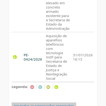
elevado em
concreto
armado
existente para
a Secretaria de
Estado da
Administração
Aquisição de
aparelhos
telefônicos
com
tecnologia
PE-
31/07/2026
VoIP para
0424/2026
16:15
Secretaria de
Estado de
Justiça e
Reintegração
Social
Legenda:
Ver todas as negociações encerradas