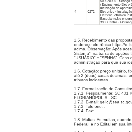
500920006 - Serviço d
/ Equipamento Eletro E
Instalação de Aparelh
4
0272
Eletronico - Instalaç
Elétrico/Eletrônico In
Basculante:No endere
390, Centro - Florianó
1.5. Recebimento das propostas
endereço eletrônico https://e-li
acima. Observação: Após acess
Sistema", na barra de opções l
"USUÁRIO" e "SENHA". Caso ai
administração para que sua ide
1.6. Cotação: preço unitário, f
até 2 (duas) casas decimais, e
tributos incidentes.
1.7. Formalização de Consulta
1.7.1. Pessoalmente: SC 401 Km 
FLORIANÓPOLIS - SC.
1.7.2. E-mail: gelic@sea.sc.gov
1.7.3. Telefone: .
1.7.4. Fax: .
1.8. Multas: As multas, quando 
Federal, e no Edital em sua ínt