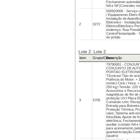
Fechamento automático
NA e NF)Controles rem
500920006 - Serviço d
/ Equipamento Eletro E
Instalação de Aparelh
Eletronico - Instalaç
2
0272
Elétrico/Eletrônico Po
endereço: Rua Preside
CentroFlorianópolis 
do prédio
Lote 2: Lote 2
Item
Grupo/Classe
Descrição
79790001 - CONJU
CONJUNTO DE AUT
PORTAO ELETRONICO
Técnicasl Tipo do aci
Potência do Motor: = 1
m/min;l Ciclo / Hora: =
250 kg;l Tensão: 220 
Acessórios e Recurso
magnéticas de fim de
proteção UV;l Placa El
3
5705
Comando com: Recepto
Entrada para Botoeira
Proteção Térmica; Pro
raios; Sistema anti-e
fotocélula; Ajuste de
eletrônica; Fechament
auxiliar (contato NA e
para acionamento pel
guarita/recepção.Cont
(quatro)