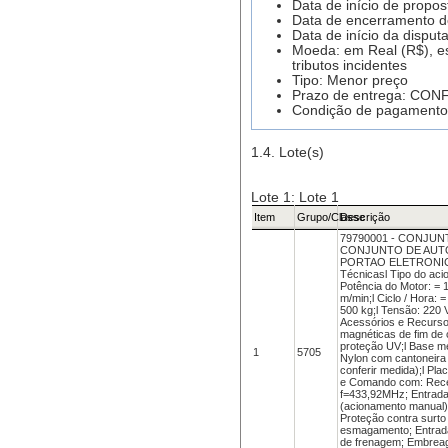
Data de início de propo
Data de encerramento d
Data de início da disput
Moeda: em Real (R$), es
tributos incidentes
Tipo: Menor preço
Prazo de entrega: CO
Condição de pagamen
1.4. Lote(s)
Lote 1: Lote 1
Item
Grupo/Classe
Descrição
79790001 - CONJU
CONJUNTO DE AUT
PORTAO ELETRONICO
Técnicasl Tipo do acio
Potência do Motor: = 1
m/min;l Ciclo / Hora: =
500 kg;l Tensão: 220 
Acessórios e Recurso
magnéticas de fim de
proteção UV;l Base me
1
5705
Nylon com cantoneira
conferir medida);l Pla
e Comando com: Recep
f=433,92MHz; Entrada
(acionamento manual)
Proteção contra surto 
esmagamento; Entrada 
de frenagem; Embreag